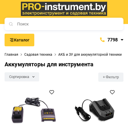
7798
Каталог
7798
Главная
Садовая техника
АКБ и ЗУ для аккумуляторной техники
+375 (29) 657-77-98
Аккумуляторы для инструмента
+375 (29) 765-57-74
proinstrument-minsk@mail.ru
Сортировка
+ Фильтр
с 9:00 до 21:00
Будние дни:
с 9:00 до 20:00
Выходные дни: