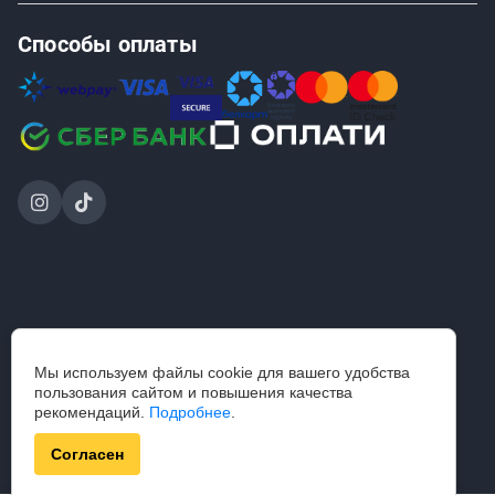
Способы оплаты
2024-2026 © ООО «Проинструмент Инвест» — интернет-
Мы используем файлы cookie для вашего удобства
магазин
пользования сайтом и повышения качества
строительного инструмента и садовой техники.
рекомендаций.
Подробнее
.
Разработка — axora.by
Согласен