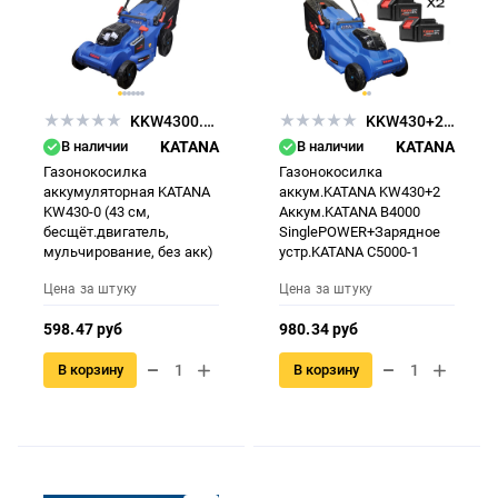
KKW4300.00
KKW430+2KB4000+KCС5000-1
В наличии
KATANA
В наличии
KATANA
Газонокосилка
Газонокосилка
аккумуляторная KATANA
аккум.KATANA KW430+2
KW430-0 (43 см,
Аккум.KATANA B4000
бесщёт.двигатель,
SinglePOWER+Зарядное
мульчирование, без акк)
устр.KATANA С5000-1
Цена за штуку
Цена за штуку
598.47 руб
980.34 руб
В корзину
В корзину