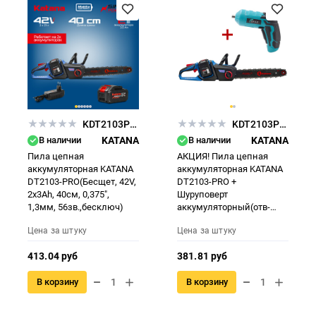
KDT2103PRO.00
KDT2103PRO.00 + CSW3000.00
В наличии
KATANA
В наличии
KATANA
Пила цепная
АКЦИЯ! Пила цепная
аккумуляторная KATANA
аккумуляторная KATANA
DT2103-PRO(Бесщет, 42V,
DT2103-PRO +
2x3Ah, 40см, 0,375",
Шуруповерт
1,3мм, 56зв.,бесключ)
аккумуляторный(отв-
ка)SPEC SW3000
Цена за штуку
Цена за штуку
413.04 руб
381.81 руб
В корзину
В корзину