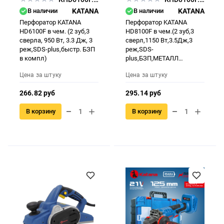
В наличии
KATANA
В наличии
KATANA
Перфоратор KATANA
Перфоратор KATANA
HD6100F в чем. (2 зуб,3
HD8100F в чем.(2 зуб,3
сверла, 950 Вт, 3.3 Дж, 3
сверл,1150 Вт,3.5Дж,3
реж,SDS-plus,быстр. БЗП
реж,SDS-
в компл)
plus,БЗП,МЕТАЛЛ
корп.ред,)
Цена за штуку
Цена за штуку
266.82 руб
295.14 руб
В корзину
В корзину