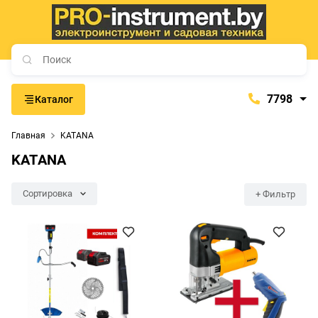
7798
Каталог
7798
Главная
KATANA
+375 (29) 657-77-98
KATANA
+375 (29) 765-57-74
proinstrument-minsk@mail.ru
Сортировка
+ Фильтр
с 9:00 до 21:00
Будние дни:
с 9:00 до 20:00
Выходные дни: