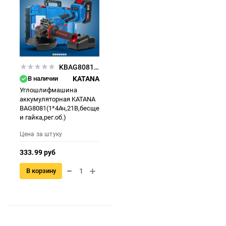
KBAG8081.00
В наличии
KATANA
Углошлифмашина
аккумуляторная KATANA
BAG8081(1*4Ач,21В,бесщеточн,125х22мм,SDSкожух
и гайка,рег.об.)
Цена за штуку
333.99 руб
В корзину