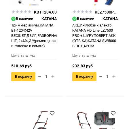
KBT1204.00
KLZ7500PRO.00 + KSW5000.00
В наличии
KATANA
В наличии
KATANA
Триммер аккум.KATANA
АКЦИЯ!Лобзик электр.
BT-1204(42V
KATANA HD Line LZ7500
БЕСЩЕТ.ДВИГ.,РАЗБОРНАЯ
PRO + ШУРУПОВЕРТ АКК.
ШТ.,2х4Ач,З/У,ремень,нож
(ОТВ-КА)KATANA SW5000
и головка в компл)
В ПОДАРОК!
Цена за штуку
Цена за штуку
510.69 руб
232.83 руб
В корзину
В корзину