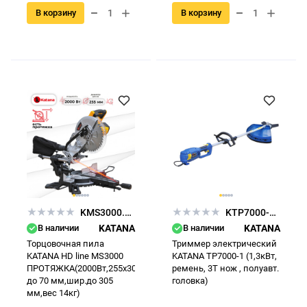
В корзину
В корзину
KMS3000.00
KTP7000-1.00
В наличии
KATANA
В наличии
KATANA
Торцовочная пила
Триммер электрический
KATANA HD line MS3000
KATANA TP7000-1 (1,3кВт,
ПРОТЯЖКА(2000Вт,255х30мм,гл.
ремень, 3Т нож , полуавт.
до 70 мм,шир.до 305
головка)
мм,вес 14кг)