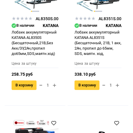
AL8350S.00
AL8351S.00
В наличии
KATANA
В наличии
KATANA
Лобзик аккумуляторный
Лобзик аккумуляторный
KATANA AL8350S
KATANA AL8351S
(Бесщеточный,21В,Без
(Бесщеточный, 21В, 1 акк,
Акк/ЗУ,2Ач,пропил
2Ач, пропил до 65мм,
до65мм,SDS,маятн.ход)
SDS, маятн. ход,
Цена за штуку
Цена за штуку
258.75 руб
338.10 руб
В корзину
В корзину