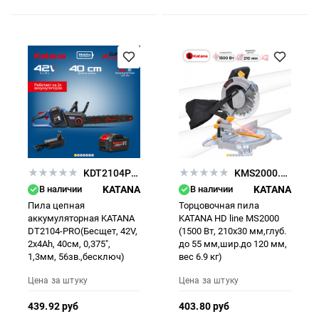
KDT2104PRO.00
KMS2000.00
В наличии
KATANA
В наличии
KATANA
Пила цепная
Торцовочная пила
аккумуляторная KATANA
KATANA HD line MS2000
DT2104-PRO(Бесщет, 42V,
(1500 Вт, 210х30 мм,глуб.
2x4Ah, 40см, 0,375",
до 55 мм,шир.до 120 мм,
1,3мм, 56зв.,бесключ)
вес 6.9 кг)
Цена за штуку
Цена за штуку
439.92 руб
403.80 руб