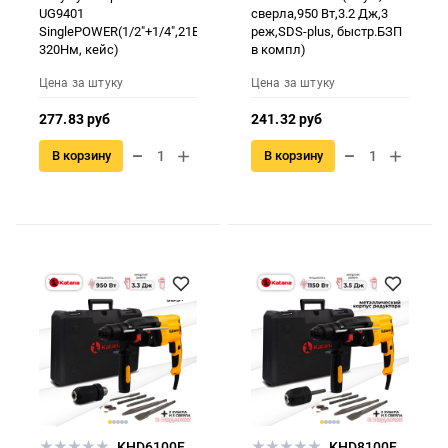
UG9401
сверла,950 Вт,3.2 Дж,3
SinglePOWER(1/2"+1/4",21В,2*2Ач,2ск,
реж,SDS-plus, быстр.БЗП
320Нм, кейс)
в компл)
Цена за штуку
Цена за штуку
277.83 руб
241.32 руб
В корзину
В корзину
KHD6100F.00
KHD8100F.00