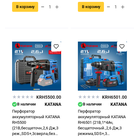
В корзину
В корзину
KRH5500.00
KRH6501.00
В наличии
KATANA
В наличии
KATANA
Перфоратор
Перфоратор
аккумуляторный KATANA
аккумуляторный KATANA
RH5500
RH6501 (21В,1*4Ач,
(21В,бесщеточн,2,6 Дж,3
бесщеточный.,2,6 Дж,3
реж.,SDS+,3сверла,без
режима,SDS+,3