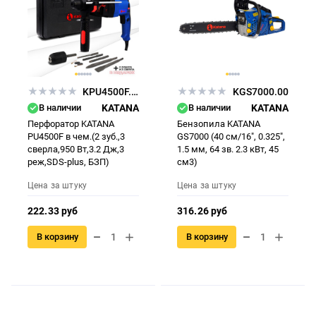
KPU4500F.00
KGS7000.00
В наличии
KATANA
В наличии
KATANA
Перфоратор KATANA
Бензопила KATANA
PU4500F в чем.(2 зуб.,3
GS7000 (40 см/16", 0.325",
сверла,950 Вт,3.2 Дж,3
1.5 мм, 64 зв. 2.3 кВт, 45
реж,SDS-plus, БЗП)
см3)
Цена за штуку
Цена за штуку
222.33 руб
316.26 руб
В корзину
В корзину