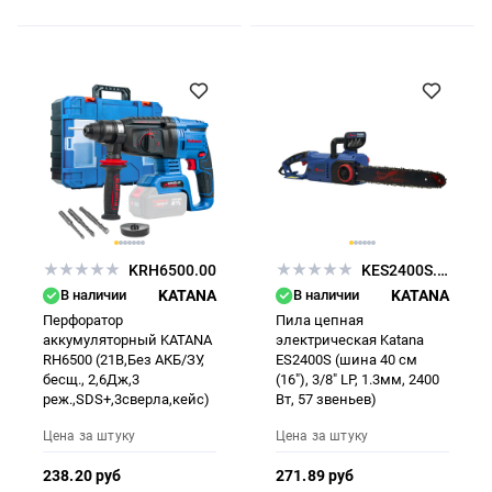
KRH6500.00
KES2400S.00
В наличии
KATANA
В наличии
KATANA
Перфоратор
Пила цепная
аккумуляторный KATANA
электрическая Katana
RH6500 (21В,Без АКБ/ЗУ,
ES2400S (шина 40 см
бесщ., 2,6Дж,3
(16"), 3/8" LP, 1.3мм, 2400
реж.,SDS+,3сверла,кейс)
Вт, 57 звеньев)
Цена за штуку
Цена за штуку
238.20 руб
271.89 руб