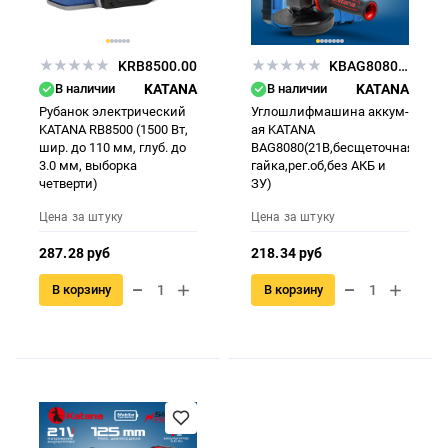
KRB8500.00
KBAG8080.00
В наличии
KATANA
В наличии
KATANA
Рубанок электрический
Углошлифмашина аккум-
KATANA RB8500 (1500 Вт,
ая KATANA
шир. до 110 мм, глуб. до
BAG8080(21В,бесщеточная,125
3.0 мм, выборка
гайка,рег.об,без АКБ и
четверти)
ЗУ)
Цена за штуку
Цена за штуку
287.28 руб
218.34 руб
В корзину
В корзину