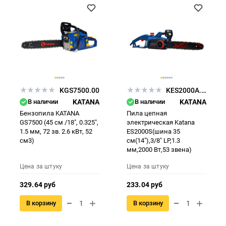
KGS7500.00
KES2000A.00
В наличии
KATANA
В наличии
KATANA
Бензопила KATANA
Пила цепная
GS7500 (45 см /18", 0.325",
электрическая Katana
1.5 мм, 72 зв. 2.6 кВт, 52
ES2000S(шина 35
см3)
см(14"),3/8" LP,1.3
мм,2000 Вт,53 звена)
Цена за штуку
Цена за штуку
329.64 руб
233.04 руб
В корзину
В корзину