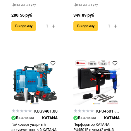
АКБ и ЗУ,кейс)
сверла,кейс)
Цена за штуку
Цена за штуку
280.56 руб
349.89 руб
В корзину
В корзину
KUG9401.00
KPU4501F.00
В наличии
KATANA
В наличии
KATANA
Гайковерт ударный
Перфоратор KATANA
аккумуляторный KATANA
PU4501F в чем.(2 зуб.,3