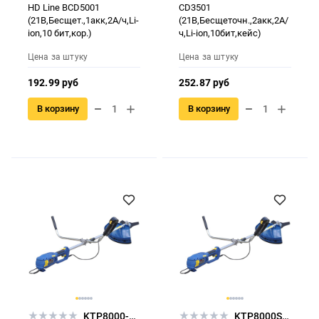
HD Line BCD5001
CD3501
(21В,Бесщет.,1акк,2А/ч,Li-
(21В,Бесщеточн.,2акк,2А/
ion,10 бит,кор.)
ч,Li-ion,10бит,кейс)
Цена за штуку
Цена за штуку
192.99 руб
252.87 руб
В корзину
В корзину
KTP8000-1.00
KTP8000S-1.00