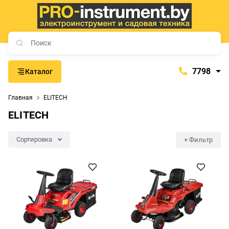
7798
Каталог
7798
Главная
ELITECH
+375 (29) 657-77-98
ELITECH
+375 (29) 765-57-74
proinstrument-minsk@mail.ru
Сортировка
+ Фильтр
с 9:00 до 21:00
Будние дни:
с 9:00 до 20:00
Выходные дни: