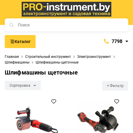
7798
Каталог
7798
Главная
Строительный инструмент
Электроинструмент
+375 (29) 657-77-98
Шлифмашины
Шлифмашины щеточные
+375 (29) 765-57-74
Шлифмашины щеточные
proinstrument-minsk@mail.ru
Сортировка
+ Фильтр
с 9:00 до 21:00
Будние дни:
с 9:00 до 20:00
Выходные дни: