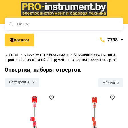
7798
Каталог
7798
Главная
Строительный инструмент
Слесарный, столярный и
+375 (29) 657-77-98
строительно-монтажный инструмент
Отвертки, наборы отверток
+375 (29) 765-57-74
Отвертки, наборы отверток
proinstrument-minsk@mail.ru
Сортировка
+ Фильтр
с 9:00 до 21:00
Будние дни:
с 9:00 до 20:00
Выходные дни: