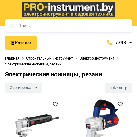
7798
Каталог
7798
Главная
Строительный инструмент
Электроинструмент
+375 (29) 657-77-98
Электрические ножницы, резаки
+375 (29) 765-57-74
Электрические ножницы, резаки
proinstrument-minsk@mail.ru
Сортировка
+ Фильтр
с 9:00 до 21:00
Будние дни:
с 9:00 до 20:00
Выходные дни: