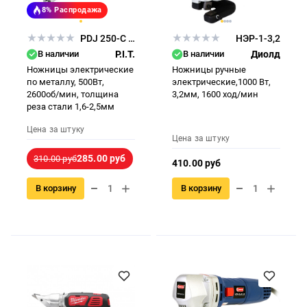
8%
Распродажа
PDJ 250-C PRO
НЭР-1-3,2
В наличии
P.I.T.
В наличии
Диолд
Ножницы электрические
Ножницы ручные
по металлу, 500Вт,
электрические,1000 Вт,
2600об/мин, толщина
3,2мм, 1600 ход/мин
реза стали 1,6-2,5мм
Цена за штуку
Цена за штуку
285.00 руб
310.00 руб
410.00 руб
В корзину
В корзину