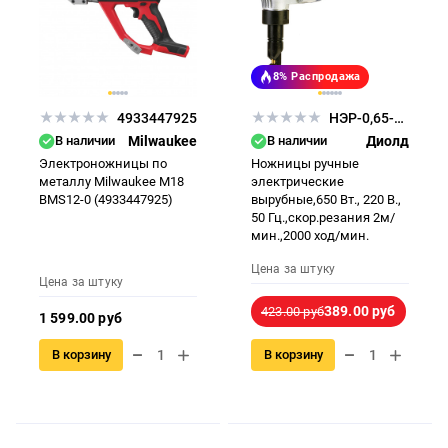
8%
Распродажа
4933447925
НЭР-0,65-2,5
В наличии
Milwaukee
В наличии
Диолд
Электроножницы по
Ножницы ручные
металлу Milwaukee M18
электрические
BMS12-0 (4933447925)
вырубные,650 Вт., 220 В.,
50 Гц.,скор.резания 2м/
мин.,2000 ход/мин.
Цена за штуку
Цена за штуку
389.00 руб
423.00 руб
1 599.00 руб
В корзину
В корзину