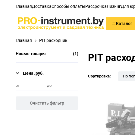
Главная
Доставка
Способы оплаты
Рассрочка
Лизинг
Для юр
Каталог
Главная
PIT расходник
Новые товары
(1)
PIT расхо
Цена, руб.
Сортировка:
По по
от
до
Очистить фильтр