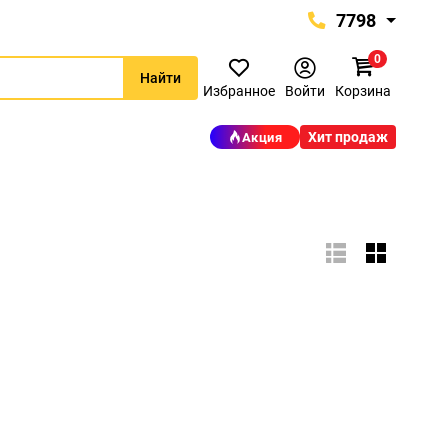
7798
0
7798
Найти
+375 (29) 657-77-98
Избранное
Войти
Корзина
+375 (29) 765-57-74
Хит продаж
Акция
proinstrument-minsk@mail.ru
с 9:00 до 21:00
Будние дни:
с 9:00 до 20:00
Выходные дни: