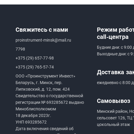
Свяжитесь с нами
Режим рабо
call‑центра
proinstrument-minsk@mail.ru
Будние дни: с 9:00 
7798
Выходные дни: с 9:
+375 (29) 657-77-98
+375 (29) 765-57-74
Доставка за
ООО «Проинструмент Инвест»
Беларусь, г. Минск, пер.
ежедневно с 8:00 д
Липковский, д. 12, пом. 424
Свидетельство о государственной
Самовывоз
регистрации №
693285672
выдано
Миноблисполкомом
Минский район, Н
18 декабря 2023г.
сельсовет 126, ТЦ 
УНП
693285672
цокольный этаж
Дата включения сведений об