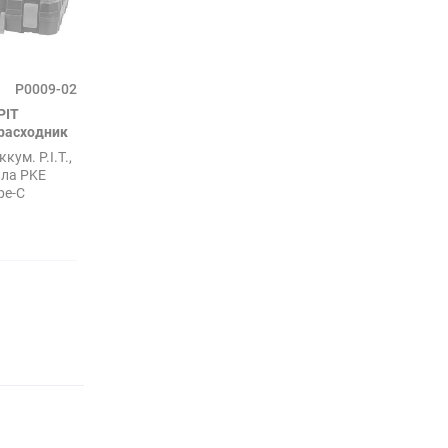
P0009-02
PIT
расходник
ум. P.I.T.,
ила PKE
pe-C