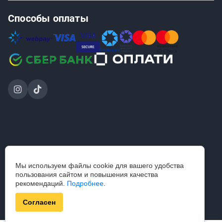
Способы оплаты
2024-2026 © ООО «Проинструмент Инвест» — интернет-
Мы используем файлы cookie для вашего удобства
магазин
пользования сайтом и повышения качества
строительного инструмента и садовой техники.
рекомендаций.
Подробнее
.
Разработка — axora.by
Согласен