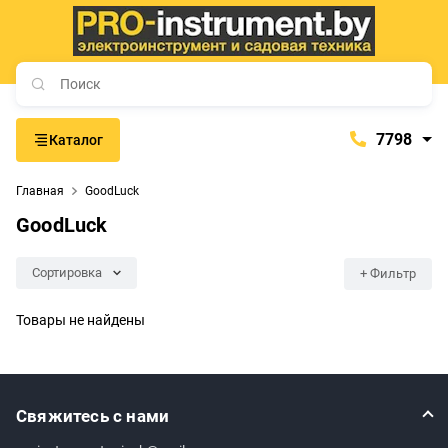
7798
Каталог
7798
Главная
GoodLuck
+375 (29) 657-77-98
GoodLuck
+375 (29) 765-57-74
proinstrument-minsk@mail.ru
Сортировка
+ Фильтр
с 9:00 до 21:00
Будние дни:
Товары не найдены
с 9:00 до 20:00
Выходные дни:
Свяжитесь с нами